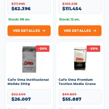
$77.995
$139.318
$62.396
$111.454
Stock: 98 un.
Stock: 12 un.
VER DETALLES
VER DETALLES
-20%
-20%
Cafe Oma Institucional
Cafe Oma Premium
Molido 500g
Tostion Media Grano
500g
$32.509
$69.859
$26.007
$55.887