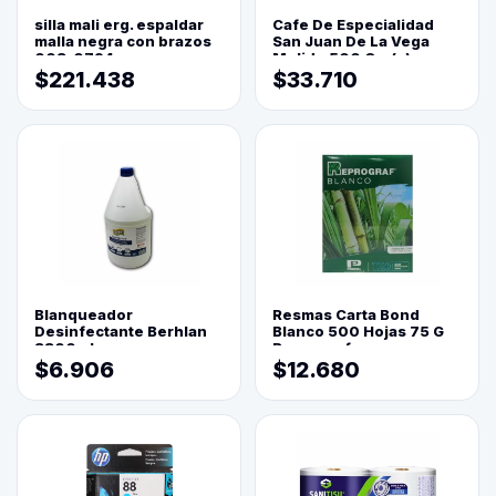
silla mali erg. espaldar
Cafe De Especialidad
malla negra con brazos
San Juan De La Vega
003-0794
Molido 500 Grs(=)
$221.438
$33.710
Blanqueador
Resmas Carta Bond
Desinfectante Berhlan
Blanco 500 Hojas 75 G
3800ml
Reprograf.
$6.906
$12.680