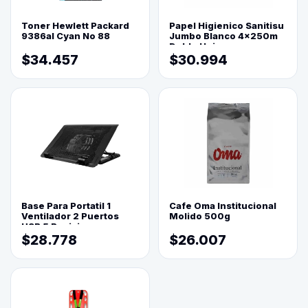
Toner Hewlett Packard
Papel Higienico Sanitisu
9386al Cyan No 88
Jumbo Blanco 4x250m
Doble Hoja
$34.457
$30.994
Base Para Portatil 1
Cafe Oma Institucional
Ventilador 2 Puertos
Molido 500g
USB 5 Posiciones
$28.778
$26.007