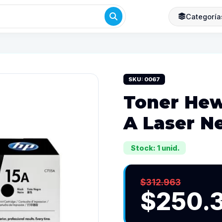
Categoría
SKU: 0067
Toner Hew
A Laser N
Stock: 1 unid.
$312.963
$250.