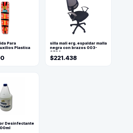
ida Para
silla mali erg. espaldar malla
xilios Plastica
negra con brazos 003-
0794
90
$221.438
or Desinfectante
800ml