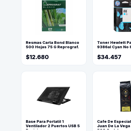
Resmas Carta Bond Blanco
Toner Hewlett P
500 Hojas 75 G Reprograf.
9386al Cyan No 
$12.680
$34.457
Base Para Portatil 1
Cafe De Especia
Ventilador 2 Puertos USB 5
Juan De La Vega
Posiciones
500 Grs(=)