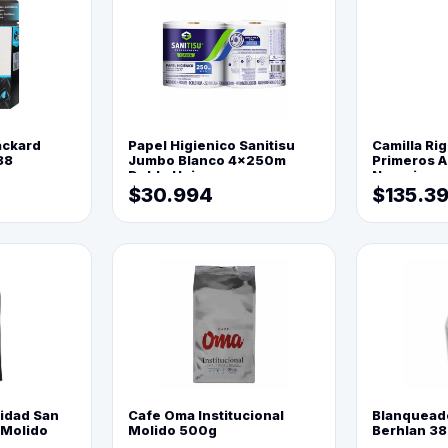
ackard
Papel Higienico Sanitisu
Camilla Rig
88
Jumbo Blanco 4x250m
Primeros Au
Doble Hoja
Naranja
$30.994
$135.3
lidad San
Cafe Oma Institucional
Blanquead
 Molido
Molido 500g
Berhlan 3