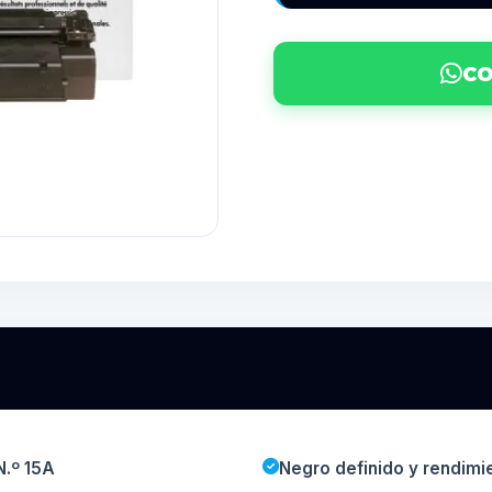
CO
N.º 15A
Negro definido y rendimi