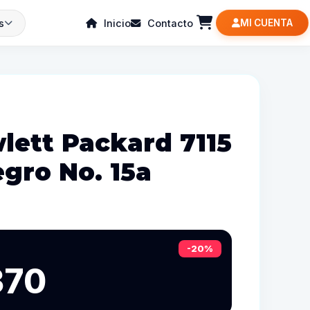
s
Inicio
Contacto
MI CUENTA
lett Packard 7115
egro No. 15a
-20%
370