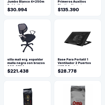
Jumbo Blanco 4x250m
Primeros Auxilios
Doble Hoja
Plastica Naranja
$30.994
$135.390
silla mali erg. espaldar
Base Para Portatil 1
malla negra con brazos
Ventilador 2 Puertos
003-0794
USB 5 Posiciones
$221.438
$28.778