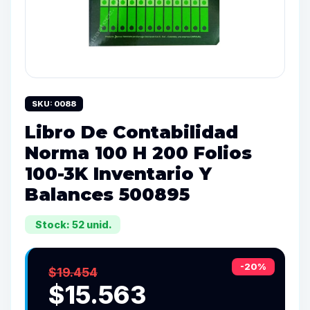
SKU: 0088
Libro De Contabilidad
Norma 100 H 200 Folios
100-3K Inventario Y
Balances 500895
Stock: 52 unid.
-20%
$19.454
$15.563