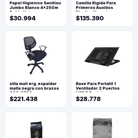
Papel Higienico Sanitisu
Camilla Rigida Para
Jumbo Blanco 4x250m
Primeros Auxilios
Doble Hoja
Plastica Naranja
$30.994
$135.390
silla mali erg. espaldar
Base Para Portatil 1
malla negra con brazos
Ventilador 2 Puertos
003-0794
USB 5 Posiciones
$221.438
$28.778