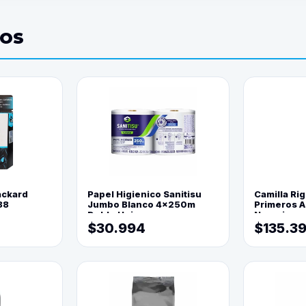
DOS
ackard
Papel Higienico Sanitisu
Camilla Rig
88
Jumbo Blanco 4x250m
Primeros Au
Doble Hoja
Naranja
$30.994
$135.3