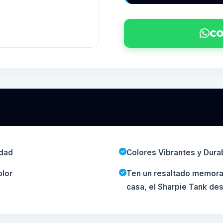
CO
idad
Colores Vibrantes y Dura
olor
Ten un resaltado memorabl
casa, el Sharpie Tank de