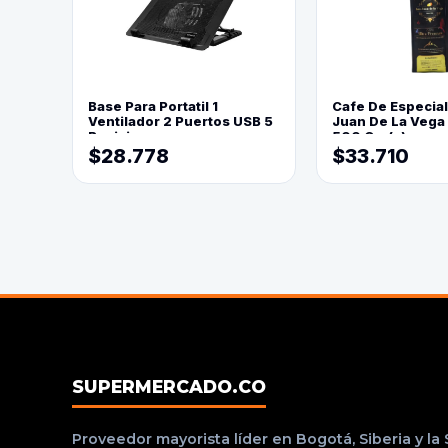
Base Para Portatil 1
Cafe De Especia
Ventilador 2 Puertos USB 5
Juan De La Vega
Posiciones
500 Grs(=)
$28.778
$33.710
SUPERMERCADO.CO
Proveedor mayorista líder en Bogotá, Siberia y la