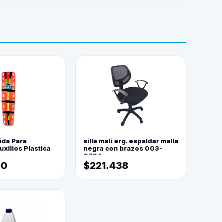
ida Para
silla mali erg. espaldar malla
xilios Plastica
negra con brazos 003-
0794
90
$221.438