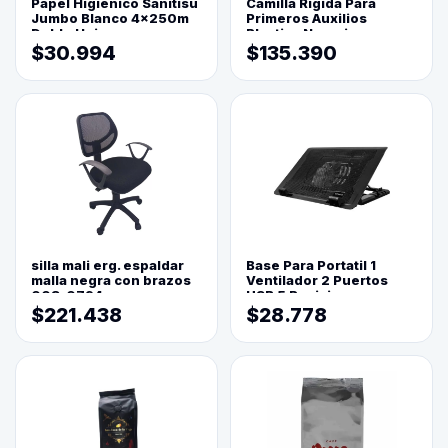
Papel Higienico Sanitisu
Camilla Rigida Para
Jumbo Blanco 4x250m
Primeros Auxilios
Doble Hoja
Plastica Naranja
$30.994
$135.390
silla mali erg. espaldar
Base Para Portatil 1
malla negra con brazos
Ventilador 2 Puertos
003-0794
USB 5 Posiciones
$221.438
$28.778