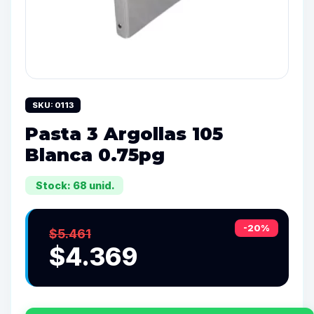
SKU: 0113
Pasta 3 Argollas 105
Blanca 0.75pg
Stock: 68 unid.
-20%
$5.461
$4.369