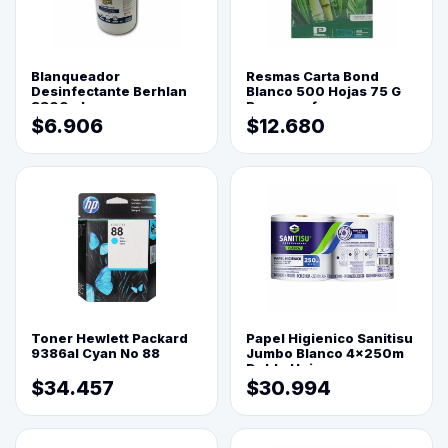
Blanqueador
Resmas Carta Bond
Desinfectante Berhlan
Blanco 500 Hojas 75 G
3800ml
Reprograf.
$6.906
$12.680
Toner Hewlett Packard
Papel Higienico Sanitisu
9386al Cyan No 88
Jumbo Blanco 4x250m
Doble Hoja
$34.457
$30.994