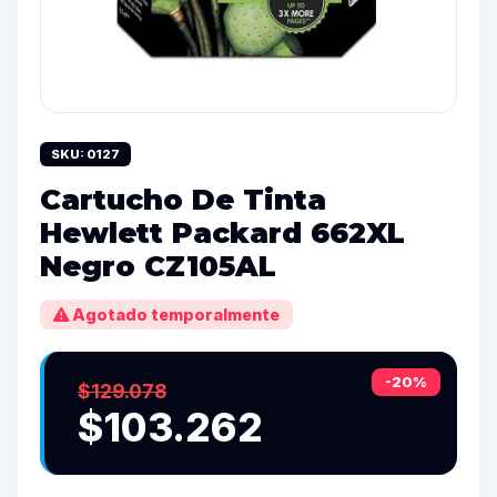
SKU: 0127
Cartucho De Tinta
Hewlett Packard 662XL
Negro CZ105AL
Agotado temporalmente
-20%
$129.078
$103.262