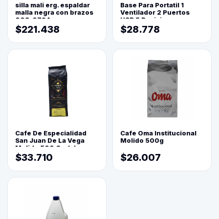
silla mali erg. espaldar
Base Para Portatil 1
malla negra con brazos
Ventilador 2 Puertos
003-0794
USB 5 Posiciones
$221.438
$28.778
Cafe De Especialidad
Cafe Oma Institucional
San Juan De La Vega
Molido 500g
Molido 500 Grs(=)
$33.710
$26.007