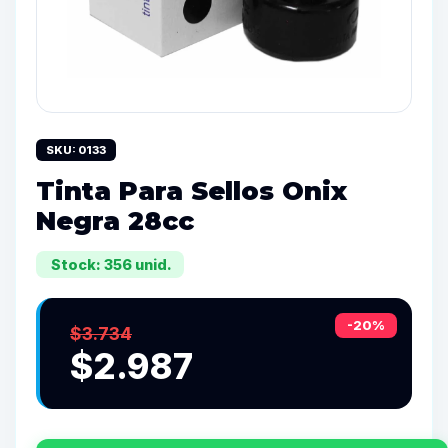
SKU: 0133
Tinta Para Sellos Onix
Negra 28cc
Stock: 356 unid.
-20%
$3.734
$2.987