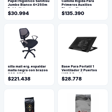
Papel Higienico Sanitisu
Camilla Rigida Para
Jumbo Blanco 4x250m
Primeros Auxilios
Doble Hoja
Plastica Naranja
$30.994
$135.390
silla mali erg. espaldar
Base Para Portatil 1
malla negra con brazos
Ventilador 2 Puertos
003-0794
USB 5 Posiciones
$221.438
$28.778