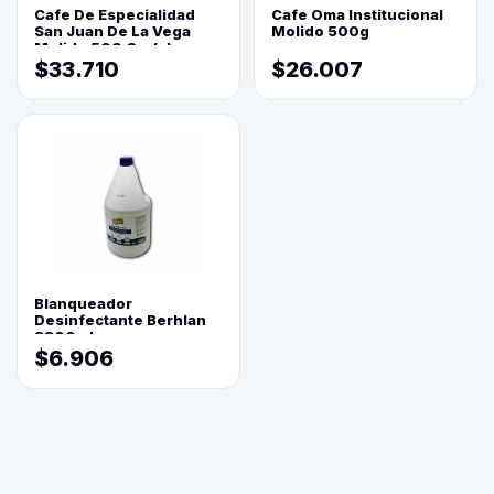
Cafe De Especialidad
Cafe Oma Institucional
San Juan De La Vega
Molido 500g
Molido 500 Grs(=)
$33.710
$26.007
Blanqueador
Desinfectante Berhlan
3800ml
$6.906