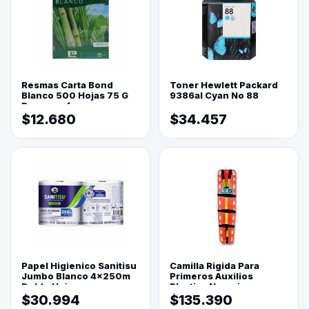
Resmas Carta Bond
Toner Hewlett Packard
Blanco 500 Hojas 75 G
9386al Cyan No 88
Reprograf.
$12.680
$34.457
Papel Higienico Sanitisu
Camilla Rigida Para
Jumbo Blanco 4x250m
Primeros Auxilios
Doble Hoja
Plastica Naranja
$30.994
$135.390