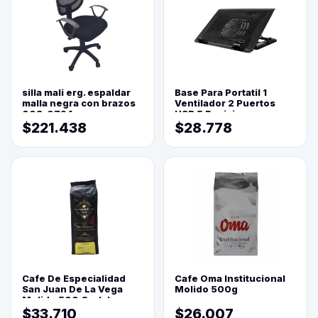
silla mali erg. espaldar
Base Para Portatil 1
malla negra con brazos
Ventilador 2 Puertos
003-0794
USB 5 Posiciones
$221.438
$28.778
Cafe De Especialidad
Cafe Oma Institucional
San Juan De La Vega
Molido 500g
Molido 500 Grs(=)
$33.710
$26.007