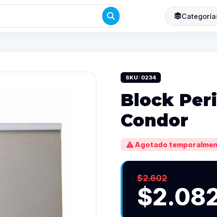
Categoría
SKU: 0234
Block Per
Condor
Agotado temporalmen
$2.602
$2.08