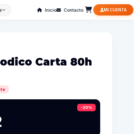
s
Inicio
Contacto
MI CUENTA
iodico Carta 80h
te
-20%
2