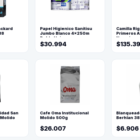
ackard
Papel Higienico Sanitisu
Camilla Rig
88
Jumbo Blanco 4x250m
Primeros Au
Doble Hoja
Naranja
$30.994
$135.3
lidad San
Cafe Oma Institucional
Blanquead
 Molido
Molido 500g
Berhlan 3
$26.007
$6.906