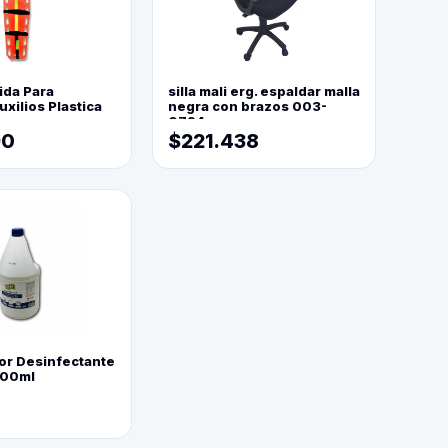
ida Para
silla mali erg. espaldar malla
xilios Plastica
negra con brazos 003-
0794
90
$221.438
or Desinfectante
800ml