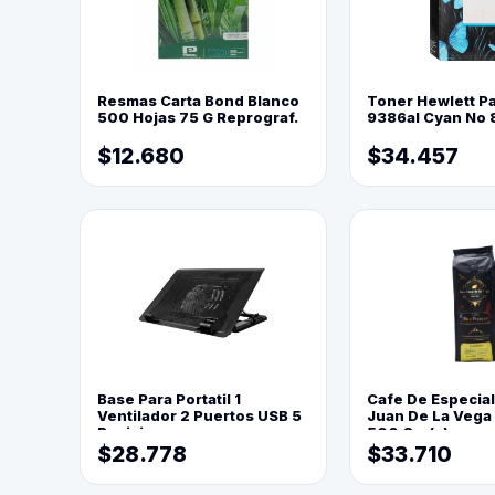
Resmas Carta Bond Blanco
Toner Hewlett P
500 Hojas 75 G Reprograf.
9386al Cyan No 
$12.680
$34.457
Base Para Portatil 1
Cafe De Especia
Ventilador 2 Puertos USB 5
Juan De La Vega
Posiciones
500 Grs(=)
$28.778
$33.710