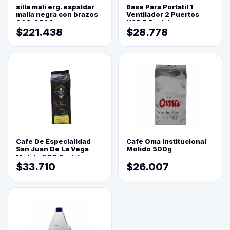
silla mali erg. espaldar
Base Para Portatil 1
malla negra con brazos
Ventilador 2 Puertos
003-0794
USB 5 Posiciones
$221.438
$28.778
Cafe De Especialidad
Cafe Oma Institucional
San Juan De La Vega
Molido 500g
Molido 500 Grs(=)
$33.710
$26.007