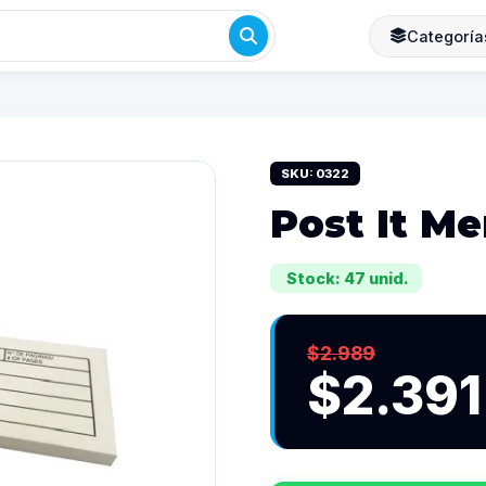
Categoría
SKU: 0322
Post It M
Stock: 47 unid.
$2.989
$2.391