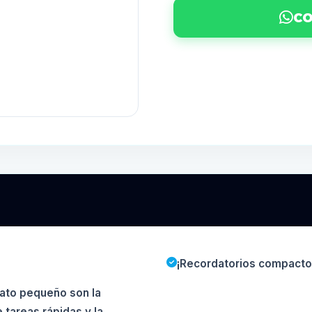
CO
¡Recordatorios compactos 
ato pequeño son la
 tareas rápidas y la