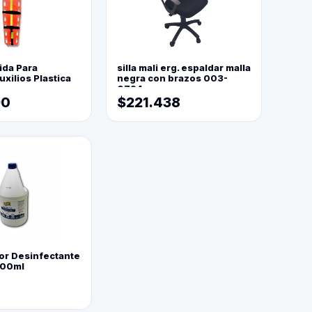
ida Para
silla mali erg. espaldar malla
xilios Plastica
negra con brazos 003-
0794
90
$221.438
or Desinfectante
800ml