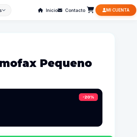
s
Inicio
Contacto
MI CUENTA
emofax Pequeno
-20%