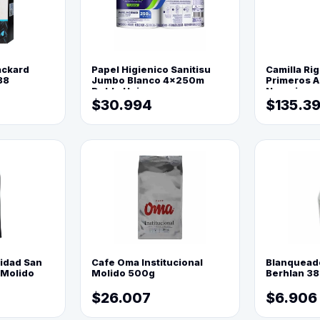
ackard
Papel Higienico Sanitisu
Camilla Rig
88
Jumbo Blanco 4x250m
Primeros Au
Doble Hoja
Naranja
$30.994
$135.3
lidad San
Cafe Oma Institucional
Blanquead
 Molido
Molido 500g
Berhlan 3
$26.007
$6.906