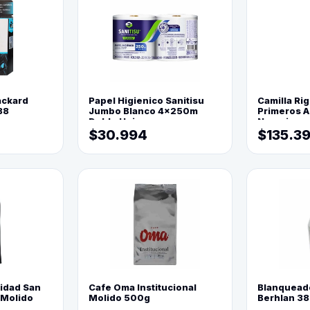
ackard
Papel Higienico Sanitisu
Camilla Rig
88
Jumbo Blanco 4x250m
Primeros Au
Doble Hoja
Naranja
$30.994
$135.3
lidad San
Cafe Oma Institucional
Blanquead
 Molido
Molido 500g
Berhlan 3