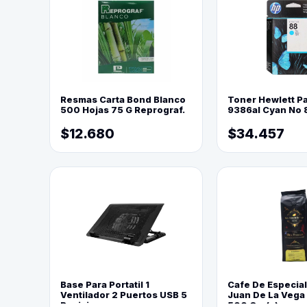
Resmas Carta Bond Blanco
Toner Hewlett P
500 Hojas 75 G Reprograf.
9386al Cyan No 
$12.680
$34.457
Base Para Portatil 1
Cafe De Especia
Ventilador 2 Puertos USB 5
Juan De La Vega
Posiciones
500 Grs(=)