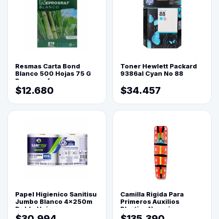
Resmas Carta Bond
Toner Hewlett Packard
Blanco 500 Hojas 75 G
9386al Cyan No 88
Reprograf.
$12.680
$34.457
Papel Higienico Sanitisu
Camilla Rigida Para
Jumbo Blanco 4x250m
Primeros Auxilios
Doble Hoja
Plastica Naranja
$30.994
$135.390