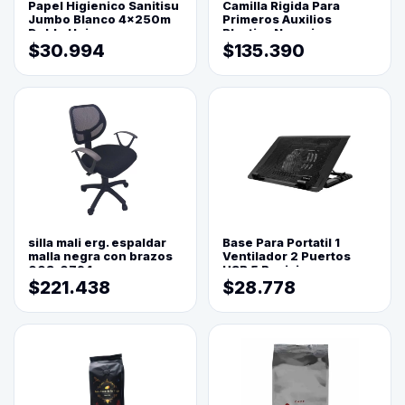
Papel Higienico Sanitisu
Camilla Rigida Para
Jumbo Blanco 4x250m
Primeros Auxilios
Doble Hoja
Plastica Naranja
$30.994
$135.390
silla mali erg. espaldar
Base Para Portatil 1
malla negra con brazos
Ventilador 2 Puertos
003-0794
USB 5 Posiciones
$221.438
$28.778