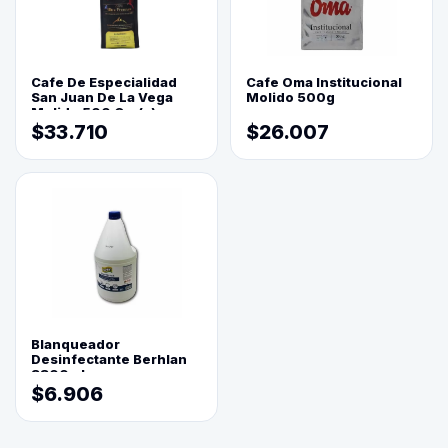
Cafe De Especialidad
Cafe Oma Institucional
San Juan De La Vega
Molido 500g
Molido 500 Grs(=)
$33.710
$26.007
Blanqueador
Desinfectante Berhlan
3800ml
$6.906