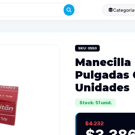
Categoría
SKU: 0550
Manecilla 
Pulgadas 
Unidades
Stock: 51 unid.
$4.232