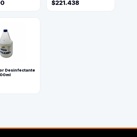
90
$221.438
or Desinfectante
800ml