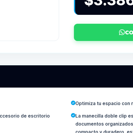
$3.38
CO
Optimiza tu espacio con n
ccesorio de escritorio
La manecilla doble clip e
documentos organizados y
compacto y duradero, es