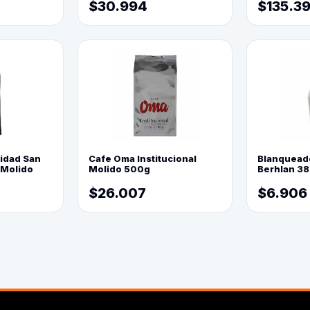
$30.994
$135.3
lidad San
Cafe Oma Institucional
Blanquead
 Molido
Molido 500g
Berhlan 3
$26.007
$6.906