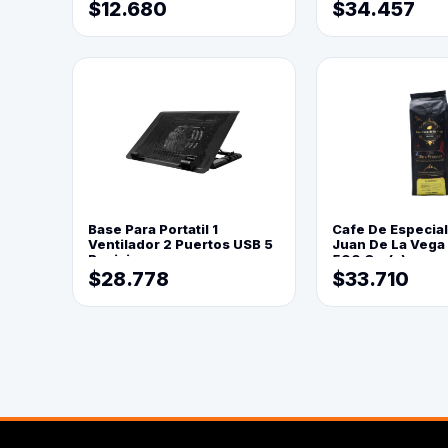
$12.680
$34.457
Base Para Portatil 1
Cafe De Especia
Ventilador 2 Puertos USB 5
Juan De La Vega
Posiciones
500 Grs(=)
$28.778
$33.710