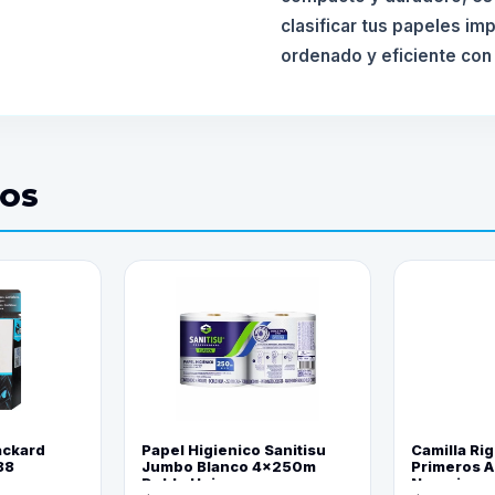
clasificar tus papeles im
ordenado y eficiente con
DOS
ackard
Papel Higienico Sanitisu
Camilla Rig
88
Jumbo Blanco 4x250m
Primeros Au
Doble Hoja
Naranja