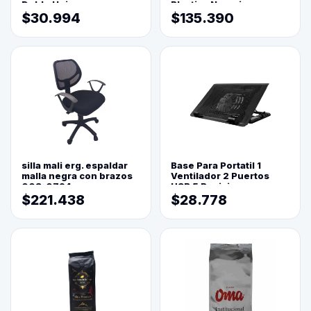
Doble Hoja
Plastica Naranja
$30.994
$135.390
silla mali erg. espaldar
Base Para Portatil 1
malla negra con brazos
Ventilador 2 Puertos
003-0794
USB 5 Posiciones
$221.438
$28.778