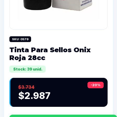
SKU: 0579
Tinta Para Sellos Onix
Roja 28cc
Stock: 39 unid.
-20%
$3.734
$2.987