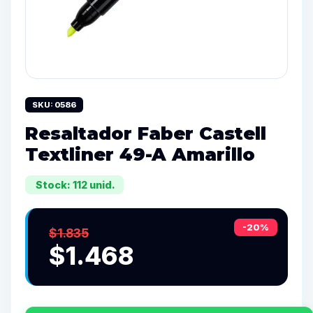
SKU: 0586
Resaltador Faber Castell
Textliner 49-A Amarillo
Stock: 112 unid.
-20%
$1.835
$1.468