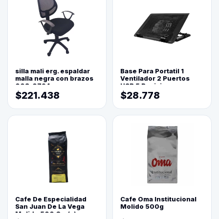
silla mali erg. espaldar
Base Para Portatil 1
malla negra con brazos
Ventilador 2 Puertos
003-0794
USB 5 Posiciones
$221.438
$28.778
Cafe De Especialidad
Cafe Oma Institucional
San Juan De La Vega
Molido 500g
Molido 500 Grs(=)