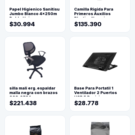
Papel Higienico Sanitisu
Camilla Rigida Para
Jumbo Blanco 4x250m
Primeros Auxilios
Doble Hoja
Plastica Naranja
$30.994
$135.390
silla mali erg. espaldar
Base Para Portatil 1
malla negra con brazos
Ventilador 2 Puertos
003-0794
USB 5 Posiciones
$221.438
$28.778