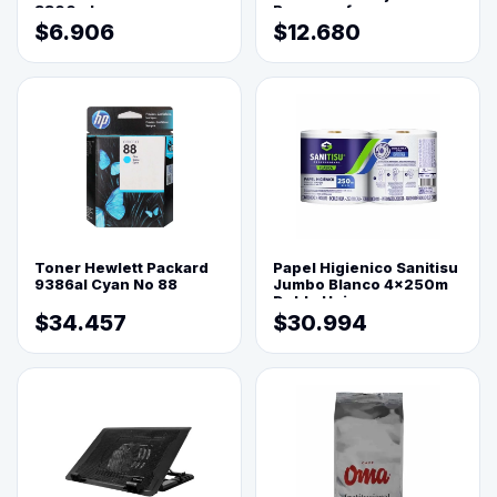
3800ml
Reprograf.
$6.906
$12.680
Toner Hewlett Packard
Papel Higienico Sanitisu
9386al Cyan No 88
Jumbo Blanco 4x250m
Doble Hoja
$34.457
$30.994