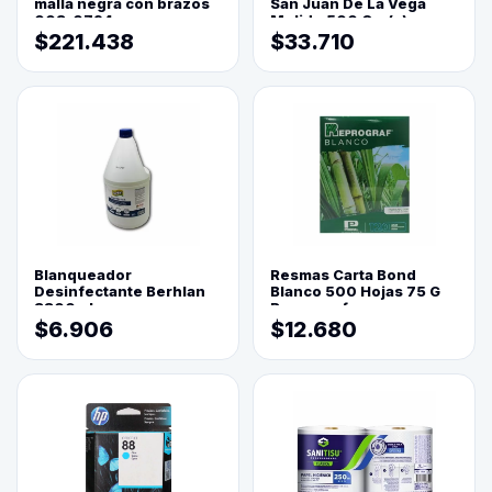
malla negra con brazos
San Juan De La Vega
003-0794
Molido 500 Grs(=)
$221.438
$33.710
Blanqueador
Resmas Carta Bond
Desinfectante Berhlan
Blanco 500 Hojas 75 G
3800ml
Reprograf.
$6.906
$12.680