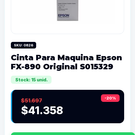
SKU: 0826
Cinta Para Maquina Epson
FX-890 Original S015329
Stock: 15 unid.
-20%
$51.697
$41.358