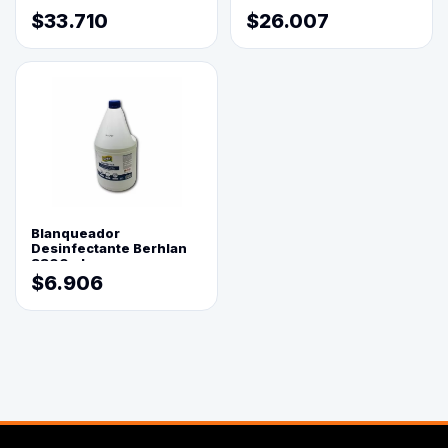
Molido 500 Grs(=)
$33.710
$26.007
Blanqueador
Desinfectante Berhlan
3800ml
$6.906