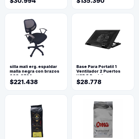
$30.994
$135.390
silla mali erg. espaldar
Base Para Portatil 1
malla negra con brazos
Ventilador 2 Puertos
003-0794
USB 5 Posiciones
$221.438
$28.778