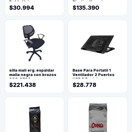
Doble Hoja
Plastica Naranja
$30.994
$135.390
silla mali erg. espaldar
Base Para Portatil 1
malla negra con brazos
Ventilador 2 Puertos
003-0794
USB 5 Posiciones
$221.438
$28.778