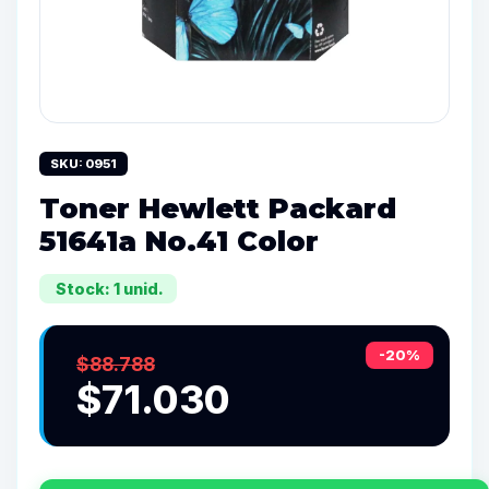
SKU: 0951
Toner Hewlett Packard
51641a No.41 Color
Stock: 1 unid.
-20%
$88.788
$71.030