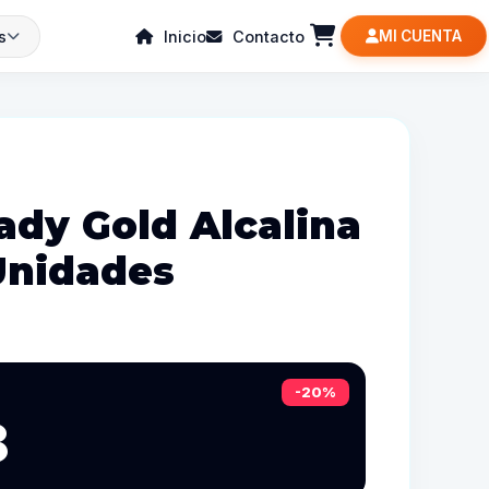
s
Inicio
Contacto
MI CUENTA
ady Gold Alcalina
Unidades
-20%
8