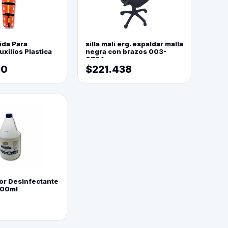
ida Para
silla mali erg. espaldar malla
xilios Plastica
negra con brazos 003-
0794
90
$221.438
or Desinfectante
800ml