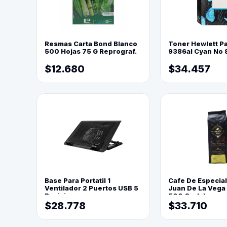
Resmas Carta Bond Blanco
Toner Hewlett P
500 Hojas 75 G Reprograf.
9386al Cyan No 
$12.680
$34.457
Base Para Portatil 1
Cafe De Especia
Ventilador 2 Puertos USB 5
Juan De La Vega
Posiciones
500 Grs(=)
$28.778
$33.710