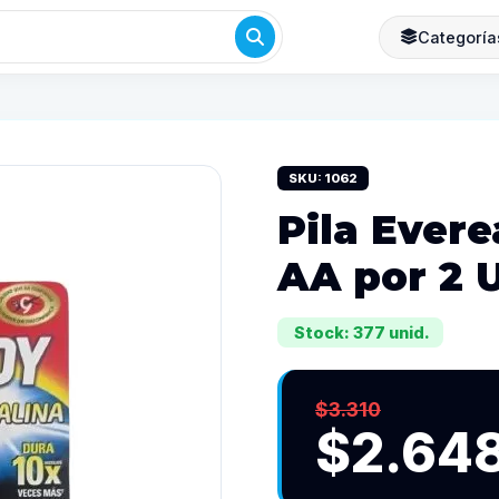
Categoría
SKU: 1062
Pila Evere
AA por 2 
Stock: 377 unid.
$3.310
$2.64