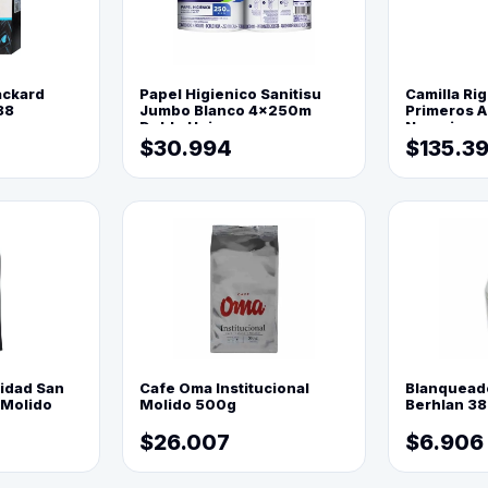
ackard
Papel Higienico Sanitisu
Camilla Rig
88
Jumbo Blanco 4x250m
Primeros Au
Doble Hoja
Naranja
$30.994
$135.3
lidad San
Cafe Oma Institucional
Blanquead
 Molido
Molido 500g
Berhlan 3
$26.007
$6.906