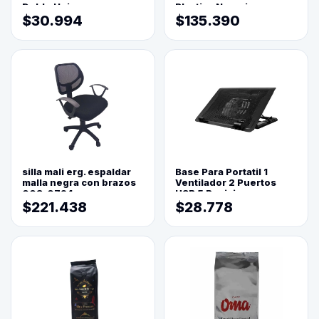
Doble Hoja
Plastica Naranja
$30.994
$135.390
silla mali erg. espaldar
Base Para Portatil 1
malla negra con brazos
Ventilador 2 Puertos
003-0794
USB 5 Posiciones
$221.438
$28.778