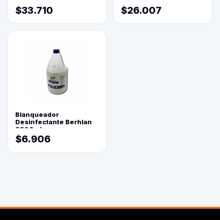
Molido 500 Grs(=)
$33.710
$26.007
Blanqueador
Desinfectante Berhlan
3800ml
$6.906