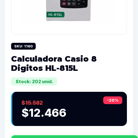
SKU: 1160
Calculadora Casio 8
Digitos HL-815L
Stock: 202 unid.
-20%
$15.582
$12.466