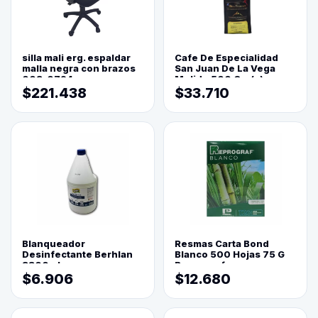
silla mali erg. espaldar
Cafe De Especialidad
malla negra con brazos
San Juan De La Vega
003-0794
Molido 500 Grs(=)
$221.438
$33.710
Blanqueador
Resmas Carta Bond
Desinfectante Berhlan
Blanco 500 Hojas 75 G
3800ml
Reprograf.
$6.906
$12.680