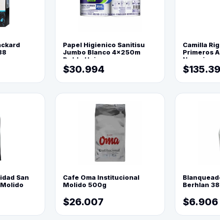
ackard
Papel Higienico Sanitisu
Camilla Rig
88
Jumbo Blanco 4x250m
Primeros Au
Doble Hoja
Naranja
$30.994
$135.3
lidad San
Cafe Oma Institucional
Blanquead
 Molido
Molido 500g
Berhlan 3
$26.007
$6.906