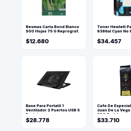
Resmas Carta Bond Blanco
Toner Hewlett P
500 Hojas 75 G Reprograf.
9386al Cyan No 
$12.680
$34.457
Base Para Portatil 1
Cafe De Especia
Ventilador 2 Puertos USB 5
Juan De La Vega
Posiciones
500 Grs(=)
$28.778
$33.710