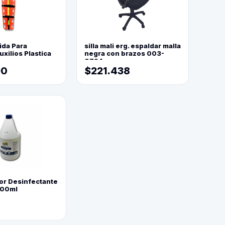
ida Para
silla mali erg. espaldar malla
xilios Plastica
negra con brazos 003-
0794
90
$221.438
or Desinfectante
800ml