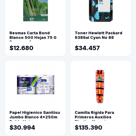
Resmas Carta Bond
Toner Hewlett Packard
Blanco 500 Hojas 75 G
9386al Cyan No 88
Reprograf.
$12.680
$34.457
Papel Higienico Sanitisu
Camilla Rigida Para
Jumbo Blanco 4x250m
Primeros Auxilios
Doble Hoja
Plastica Naranja
$30.994
$135.390