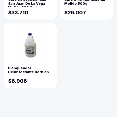
San Juan De La Vega
Molido 500g
Molido 500 Grs(=)
$33.710
$26.007
Blanqueador
Desinfectante Berhlan
3800ml
$6.906