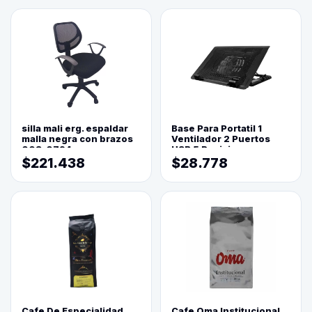
silla mali erg. espaldar
Base Para Portatil 1
malla negra con brazos
Ventilador 2 Puertos
003-0794
USB 5 Posiciones
$221.438
$28.778
Cafe De Especialidad
Cafe Oma Institucional