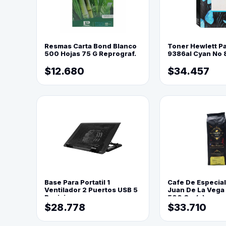
Resmas Carta Bond Blanco
Toner Hewlett P
500 Hojas 75 G Reprograf.
9386al Cyan No 
$12.680
$34.457
Base Para Portatil 1
Cafe De Especia
Ventilador 2 Puertos USB 5
Juan De La Vega
Posiciones
500 Grs(=)
$28.778
$33.710