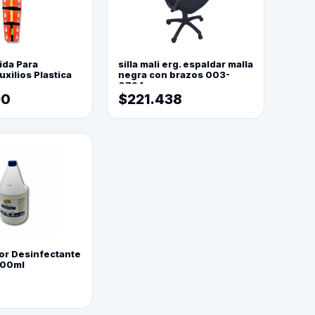
ida Para
silla mali erg. espaldar malla
xilios Plastica
negra con brazos 003-
0794
90
$221.438
or Desinfectante
800ml