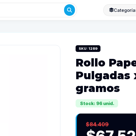
Categoría
SKU: 1289
Rollo Pape
Pulgadas x
gramos
Stock: 96 unid.
$84.409