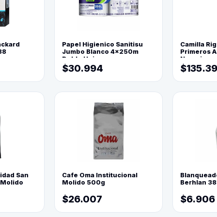
ackard
Papel Higienico Sanitisu
Camilla Rig
88
Jumbo Blanco 4x250m
Primeros Au
Doble Hoja
Naranja
$30.994
$135.3
lidad San
Cafe Oma Institucional
Blanquead
 Molido
Molido 500g
Berhlan 3
$26.007
$6.906