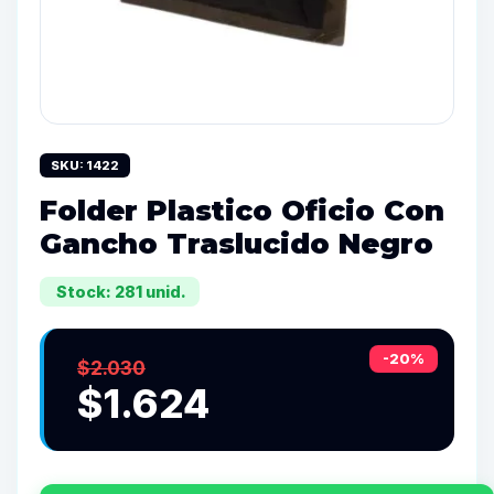
SKU: 1422
Folder Plastico Oficio Con
Gancho Traslucido Negro
Stock: 281 unid.
-20%
$2.030
$1.624