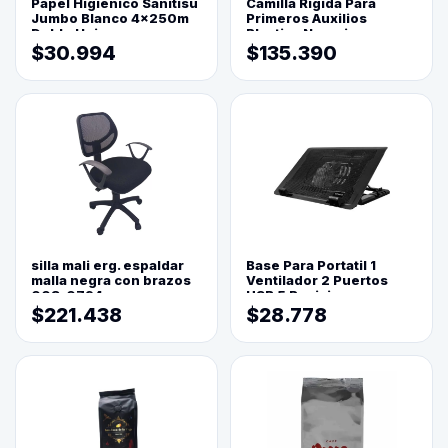
Papel Higienico Sanitisu
Camilla Rigida Para
Jumbo Blanco 4x250m
Primeros Auxilios
Doble Hoja
Plastica Naranja
$30.994
$135.390
silla mali erg. espaldar
Base Para Portatil 1
malla negra con brazos
Ventilador 2 Puertos
003-0794
USB 5 Posiciones
$221.438
$28.778