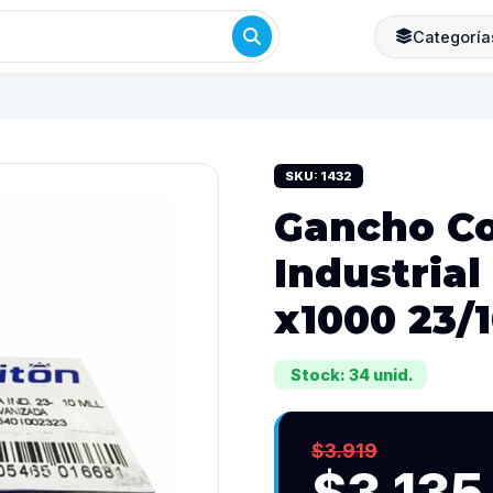
Categoría
SKU: 1432
Gancho C
Industrial
x1000 23/
Stock: 34 unid.
$3.919