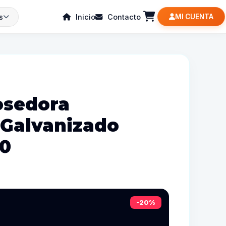
s
Inicio
Contacto
MI CUENTA
osedora
 Galvanizado
10
-20%