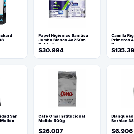
ackard
Papel Higienico Sanitisu
Camilla Rig
88
Jumbo Blanco 4x250m
Primeros Au
Doble Hoja
Naranja
$30.994
$135.3
lidad San
Cafe Oma Institucional
Blanquead
 Molido
Molido 500g
Berhlan 3
$26.007
$6.906