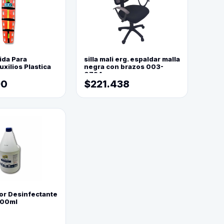
ida Para
silla mali erg. espaldar malla
xilios Plastica
negra con brazos 003-
0794
90
$221.438
or Desinfectante
800ml