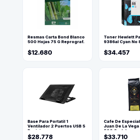
Resmas Carta Bond Blanco
Toner Hewlett P
500 Hojas 75 G Reprograf.
9386al Cyan No 
$12.680
$34.457
Base Para Portatil 1
Cafe De Especia
Ventilador 2 Puertos USB 5
Juan De La Vega
Posiciones
500 Grs(=)
$28.778
$33.710