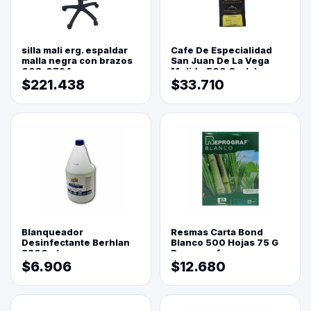
silla mali erg. espaldar
Cafe De Especialidad
malla negra con brazos
San Juan De La Vega
003-0794
Molido 500 Grs(=)
$221.438
$33.710
Blanqueador
Resmas Carta Bond
Desinfectante Berhlan
Blanco 500 Hojas 75 G
3800ml
Reprograf.
$6.906
$12.680