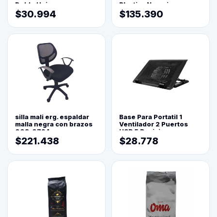
Doble Hoja
Plastica Naranja
$30.994
$135.390
silla mali erg. espaldar
Base Para Portatil 1
malla negra con brazos
Ventilador 2 Puertos
003-0794
USB 5 Posiciones
$221.438
$28.778