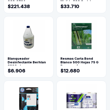
003-0794
Molido 500 Grs(=)
$221.438
$33.710
Blanqueador
Resmas Carta Bond
Desinfectante Berhlan
Blanco 500 Hojas 75 G
3800ml
Reprograf.
$6.906
$12.680