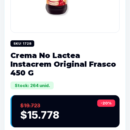
SKU: 1728
Crema No Lactea
Instacrem Original Frasco
450 G
Stock: 264 unid.
-20%
$19.723
$15.778