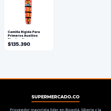
Camilla Rigida Para
Primeros Auxilios
Plastica Naranja
$135.390
SUPERMERCADO.CO
Proveedor mayorista líder en Bogotá, Siberia y la