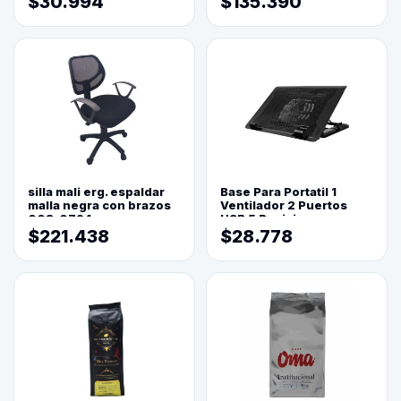
$30.994
$135.390
silla mali erg. espaldar
Base Para Portatil 1
malla negra con brazos
Ventilador 2 Puertos
003-0794
USB 5 Posiciones
$221.438
$28.778