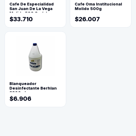
Cafe De Especialidad
Cafe Oma Institucional
San Juan De La Vega
Molido 500g
Molido 500 Grs(=)
$33.710
$26.007
Blanqueador
Desinfectante Berhlan
3800ml
$6.906