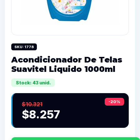
SKU: 1778
Acondicionador De Telas
Suavitel Liquido 1000ml
Stock: 43 unid.
-20%
$10.321
$8.257