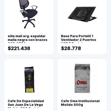
silla mali erg. espaldar
Base Para Portatil 1
malla negra con brazos
Ventilador 2 Puertos
003-0794
USB 5 Posiciones
$221.438
$28.778
Cafe De Especialidad
Cafe Oma Institucional
San Juan De La Vega
Molido 500g
Molido 500 Grs(=)