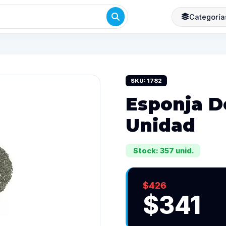
Categoría
SKU: 1782
Esponja D
Unidad
Stock: 357 unid.
$426
$341