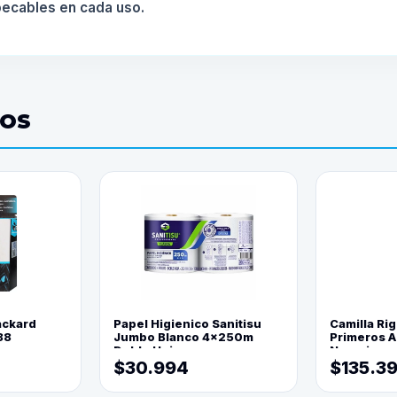
mpecables en cada uso.
DOS
ackard
Papel Higienico Sanitisu
Camilla Rig
88
Jumbo Blanco 4x250m
Primeros Au
Doble Hoja
Naranja
$30.994
$135.3