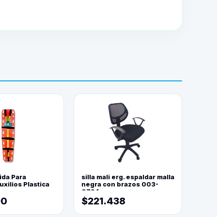
ida Para
silla mali erg. espaldar malla
xilios Plastica
negra con brazos 003-
0794
90
$221.438