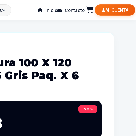
s
Inicio
Contacto
MI CUENTA
ra 100 X 120
3 Gris Paq. X 6
-20%
3