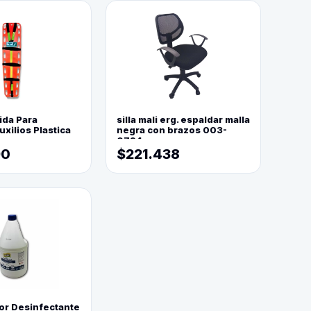
ida Para
silla mali erg. espaldar malla
xilios Plastica
negra con brazos 003-
0794
90
$221.438
or Desinfectante