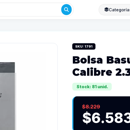
Categoría
SKU: 1791
Bolsa Basu
Calibre 2.
Stock: 81 unid.
$8.229
$6.58