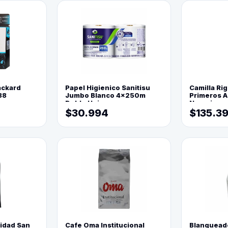
ackard
Papel Higienico Sanitisu
Camilla Rig
88
Jumbo Blanco 4x250m
Primeros Au
Doble Hoja
Naranja
$30.994
$135.3
lidad San
Cafe Oma Institucional
Blanquead