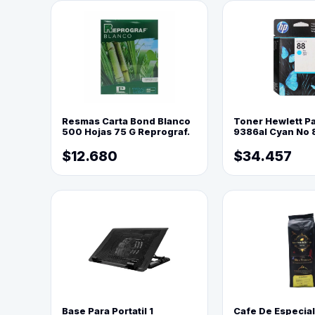
Resmas Carta Bond Blanco
Toner Hewlett P
500 Hojas 75 G Reprograf.
9386al Cyan No 
$12.680
$34.457
Base Para Portatil 1
Cafe De Especia