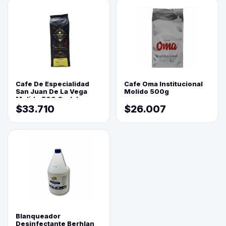
Cafe De Especialidad
Cafe Oma Institucional
San Juan De La Vega
Molido 500g
Molido 500 Grs(=)
$33.710
$26.007
Blanqueador
Desinfectante Berhlan