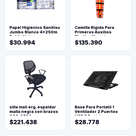
Papel Higienico Sanitisu
Camilla Rigida Para
Jumbo Blanco 4x250m
Primeros Auxilios
Doble Hoja
Plastica Naranja
$30.994
$135.390
silla mali erg. espaldar
Base Para Portatil 1
malla negra con brazos
Ventilador 2 Puertos
003-0794
USB 5 Posiciones
$221.438
$28.778