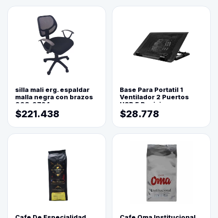
silla mali erg. espaldar
Base Para Portatil 1
malla negra con brazos
Ventilador 2 Puertos
003-0794
USB 5 Posiciones
$221.438
$28.778
Cafe De Especialidad
Cafe Oma Institucional