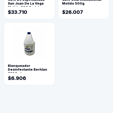
San Juan De La Vega
Molido 500g
Molido 500 Grs(=)
$33.710
$26.007
Blanqueador
Desinfectante Berhlan
3800ml
$6.906