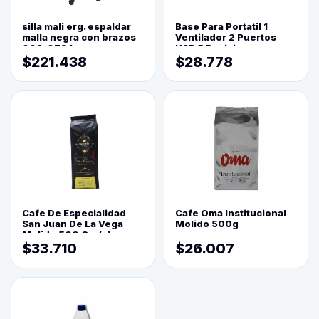
silla mali erg. espaldar
Base Para Portatil 1
malla negra con brazos
Ventilador 2 Puertos
003-0794
USB 5 Posiciones
$221.438
$28.778
Cafe De Especialidad
Cafe Oma Institucional
San Juan De La Vega
Molido 500g
Molido 500 Grs(=)
$33.710
$26.007