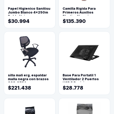
Papel Higienico Sanitisu
Camilla Rigida Para
Jumbo Blanco 4x250m
Primeros Auxilios
Doble Hoja
Plastica Naranja
$30.994
$135.390
silla mali erg. espaldar
Base Para Portatil 1
malla negra con brazos
Ventilador 2 Puertos
003-0794
USB 5 Posiciones
$221.438
$28.778