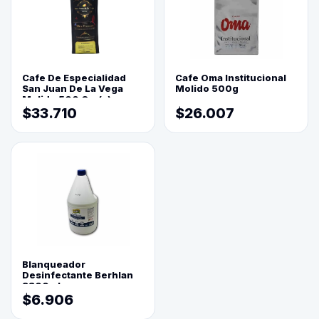
Cafe De Especialidad
Cafe Oma Institucional
San Juan De La Vega
Molido 500g
Molido 500 Grs(=)
$33.710
$26.007
Blanqueador
Desinfectante Berhlan
3800ml
$6.906