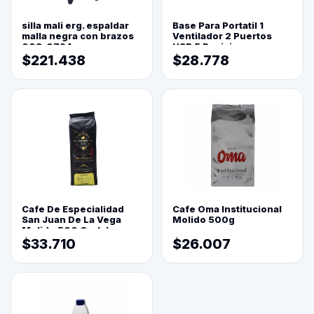
silla mali erg. espaldar
Base Para Portatil 1
malla negra con brazos
Ventilador 2 Puertos
003-0794
USB 5 Posiciones
$221.438
$28.778
Cafe De Especialidad
Cafe Oma Institucional
San Juan De La Vega
Molido 500g
Molido 500 Grs(=)
$33.710
$26.007